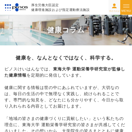
厚生労働大臣認定
健康増進施設および指定運動療法施設
MENU
マイページ
健康コラム
健康を、なんとなくではなく、科学する。
ピノスけいはんなでは、
東海大学 運動栄養学研究室が監修し
た健康情報
を定期的に発信しています。
健康に関する情報は世の中にあふれていますが、大切なの
は、毎日の生活の中で無理なく実践し、続けられることで
す。専門的な知見を、どなたにも分かりやすく、今日から取
り入れられる内容としてお届けします。
「地域の皆さまの健康づくりに貢献したい」という私たちの
理念に、東海大学 運動栄養学研究室の皆さまが共感してくだ
さいました。その想いから、大学院生の皆さまとともに健康