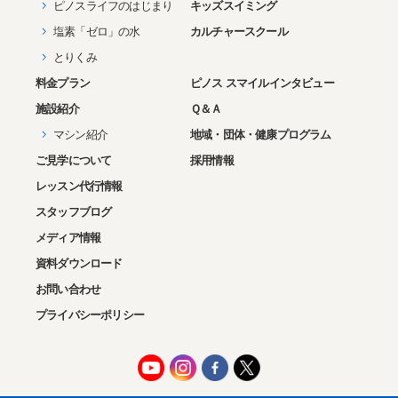
ピノスライフのはじまり
キッズスイミング
2020年04月(1)
塩素「ゼロ」の水
カルチャースクール
2020年03月(1)
とりくみ
2020年02月(1)
料金プラン
ピノス スマイルインタビュー
2020年01月(2)
施設紹介
Ｑ＆Ａ
2019年12月(1)
マシン紹介
地域・団体・健康プログラム
2019年10月(2)
ご見学について
採用情報
2019年09月(1)
レッスン代行情報
2019年08月(1)
スタッフブログ
メディア情報
2019年07月(1)
資料ダウンロード
2019年06月(1)
お問い合わせ
2019年05月(2)
プライバシーポリシー
2019年03月(1)
2019年02月(2)
2018年12月(1)