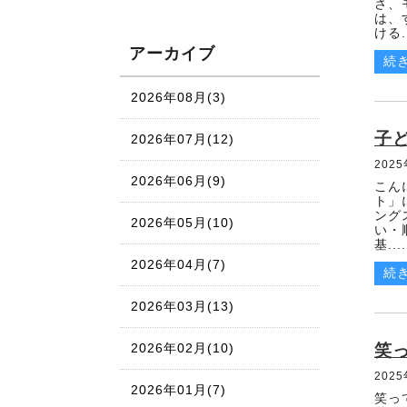
さ、
物語
は、
ける..
アーカイブ
健康エッセイ
続
2026年08月(3)
子
2026年07月(12)
202
2026年06月(9)
こん
ト」
ング
2026年05月(10)
い・
基....
2026年04月(7)
続
2026年03月(13)
2026年02月(10)
笑
202
2026年01月(7)
笑っ