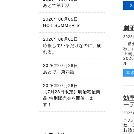
あとで第五話
ス
2026年08月05日
HOT SUMMER ☀️
劇
202
2026年08月01日
「勇
応援しているだけなのに、疲
秋、
れる。
上演
20
ル 一般
2026年07月28日
あとで 第四話
続
2026年07月26日
【7月28日限定】明治宅配商
効
品 特別販売会を開催しま
ー
す！
202
2026年07月25日
こん
夏の暑さに負けない！【水分
ね。
お話
補給】のコツ