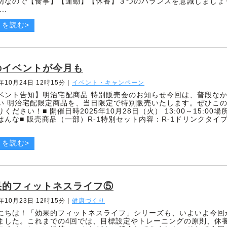
切なので【食事】【運動】【休養】３つのバランスを意識しましょ
..
きを読む>
のイベントが今月も
5年10月24日 12時15分
｜
イベント・キャンペーン
ベント告知】明治宅配商品 特別販売会のお知らせ今回は、普段な
い 明治宅配限定商品を、当日限定で特別販売いたします。ぜひこ
ください！■ 開催日時2025年10月28日（火） 13:00～15:00
はんな■ 販売商品（一部）R-1特別セット内容：R-1ドリンクタイプ
.
きを読む>
果的フィットネスライフ⑤
5年10月23日 12時15分
｜
健康づくり
にちは！「効果的フィットネスライフ」シリーズも、いよいよ今回
ました。これまでの4回では、目標設定やトレーニングの原則、休