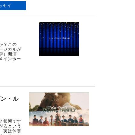
ッセイ
か？この
ージカルが
季）開演：
 メインホー
デン・ル
？状態です
がるという
。実は休養