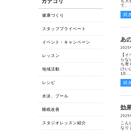
カテゴリ
も大
て、..
2026年07月23日
続
健康づくり
ストレッチ&コンディショニ
ング
スタッフプライベート
2026年07月21日
あ
あとで 第三話
イベント・キャンペーン
202
【イ
2026年07月20日
レッスン
らな
スマホの使いすぎが自律神経
ち寄り
に与える影響とは？今日から
地域活動
けい
10...
できる対策も紹介
レシピ
続
2026年07月16日
背泳ぎで足が沈むのはなぜ？
水泳、プール
姿勢とキックの考え方
効
睡眠改善
202
スタジオレッスン紹介
こん
なり