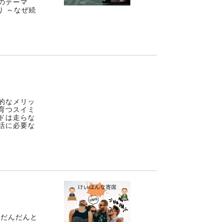
のテーマ
り ～なぜ続
的なメリッ
育つスイミ
ドは走らな
活に必要な
ュだんだんと