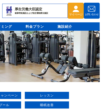
厚生労働大臣認定
健康増進施設および指定運動療法施設
マイページ
お問い合わせ
イミング
料金プラン
施設紹介
キャンペーン
レッスン
プール
睡眠改善