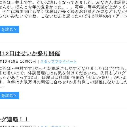
にちは！井上です。だいぶ涼しくなってきました。みなさん体調崩
せんか。ほんと今年の夏暑かった。。。毎年、毎年気温が上がって
 今年は梅雨明けも早く猛暑日が長く続きお野菜とか栗などもなか
らないみたいですね。こないだふと思ったのですが1年の内エアコ
きを読む>
月12日はせいか祭り開催
5年10月10日 10時00分
｜
スタッフプライベート
にちは～中村です♪やっと朝晩過ごしやすくなりましたね(^^)/でも
まだ暑いので、体調管理にはお気を付けくださいね。先日もブログ
したがあさって12日、日曜日は精華町恒例の「せいか祭り」がい
す。今年は大阪万博の開催に合わせ1か月前倒しの開催になりまし
..
きを読む>
ーグ連覇！！