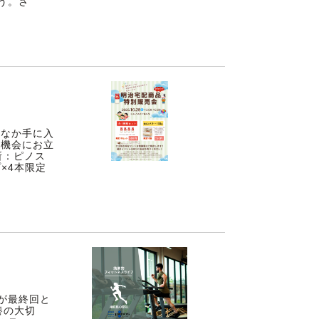
う。さ
かなか手に入
の機会にお立
場所：ピノス
×4本限定
が最終回と
養の大切