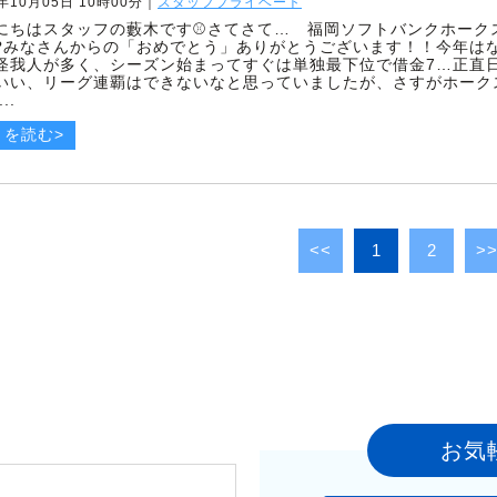
5年10月05日 10時00分
｜
スタッフプライベート
にちはスタッフの藪木です⚾️さてさて… 福岡ソフトバンクホーク
?みなさんからの「おめでとう」ありがとうございます！！今年は
怪我人が多く、シーズン始まってすぐは単独最下位で借金7…正直
いい、リーグ連覇はできないなと思っていましたが、さすがホーク
..
きを読む>
<<
1
2
>
お気