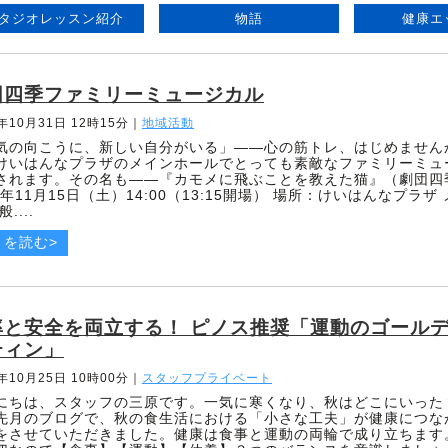
タジオレッスン紹介
物語
健康エ
団四季ファミリーミュージカル
5年10月31日 12時15分
｜
地域活動
気の向こうに、新しい自分がいる」――心の筋トレ、はじめません
けいはんなプラザのメインホールでとっても素敵なファミリーミュ
されます。その名も――『カモメに飛ぶことを教えた猫』（劇団四
25年11月15日（土）14:00（13:15開場） 場所：けいはんなプラザ
....
きを読む>
率と安全を両立する！ ピノス推奨「運動のゴール
ティン」
5年10月25日 10時00分
｜
スタッフプライベート
にちは、スタッフの三原です。一気に寒くなり、秋はどこにいった
先月のブログで、秋の食生活における「小さな工夫」が健康につな
をさせていただきました。健康は食事と運動の両輪で成り立ちます