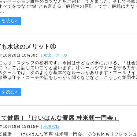
モチベーション維持のコツなどをご紹介してきました。そして今回
すべてをつなぐ“鍵”とも言える「継続性の原則」です。継続は力な
..
きを読む>
ども水泳のメリット④
5年10月20日 10時30分
｜
水泳、プール
にちは！スタッフの松村です。今回は子ども水泳における、「社会
についてお話していこうと思います。①ルールやマナーを守る力が
スクールでは、次のような基本的なルールがあります・プールサイ
順番は守る・コーチの話をしっかり聞くなどなど…こうした集団生
きを読む>
って健康！「けいはんな寄席 桂米朝一門会」
5年10月18日 15時15分
｜
地域活動
て健康！「けいはんな寄席 桂米朝一門会」で心も体もリフレッシ