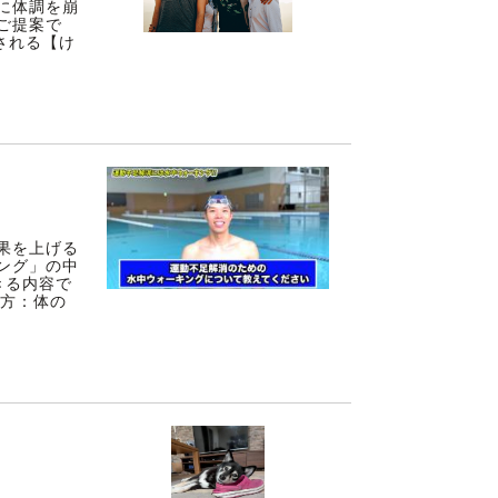
に体調を崩
ご提案で
される【け
果を上げる
ング」の中
きる内容で
り方：体の