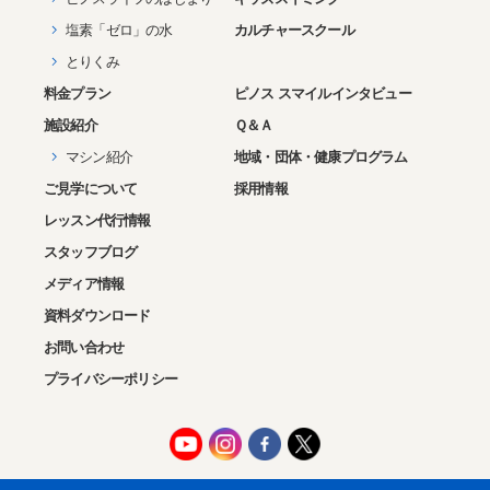
2020年04月(1)
塩素「ゼロ」の水
カルチャースクール
2020年03月(1)
とりくみ
2020年02月(1)
料金プラン
ピノス スマイルインタビュー
2020年01月(2)
施設紹介
Ｑ＆Ａ
2019年12月(1)
マシン紹介
地域・団体・健康プログラム
2019年10月(2)
ご見学について
採用情報
2019年09月(1)
レッスン代行情報
2019年08月(1)
スタッフブログ
メディア情報
2019年07月(1)
資料ダウンロード
2019年06月(1)
お問い合わせ
2019年05月(2)
プライバシーポリシー
2019年03月(1)
2019年02月(2)
2018年12月(1)