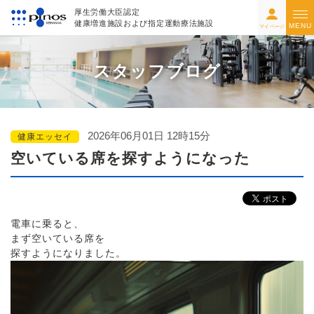
厚生労働大臣認定
健康増進施設および指定運動療法施設
MENU
マイページ
スタッフブログ
2026年06月01日 12時15分
健康エッセイ
空いている席を探すようになった
電車に乗ると、
まず空いている席を
探すようになりました。