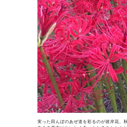
実った田んぼのあぜ道を彩るのが彼岸花。